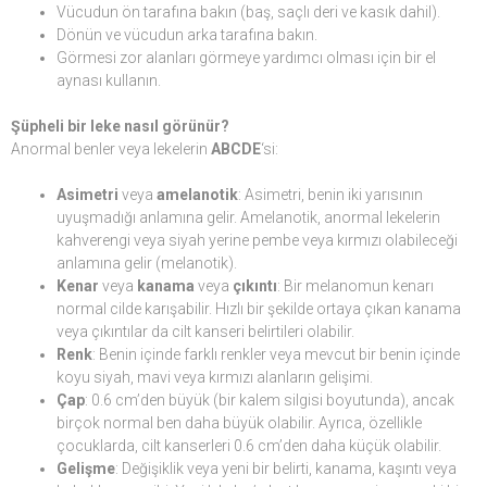
Vücudun ön tarafına bakın (baş, saçlı deri ve kasık dahil).
Dönün ve vücudun arka tarafına bakın.
Görmesi zor alanları görmeye yardımcı olması için bir el
aynası kullanın.
Şüpheli bir leke nasıl görünür?
Anormal benler veya lekelerin
ABCDE
‘si:
Asimetri
veya
amelanotik
: Asimetri, benin iki yarısının
uyuşmadığı anlamına gelir. Amelanotik, anormal lekelerin
kahverengi veya siyah yerine pembe veya kırmızı olabileceği
anlamına gelir (melanotik).
Kenar
veya
kanama
veya
çıkıntı
: Bir melanomun kenarı
normal cilde karışabilir. Hızlı bir şekilde ortaya çıkan kanama
veya çıkıntılar da cilt kanseri belirtileri olabilir.
Renk
: Benin içinde farklı renkler veya mevcut bir benin içinde
koyu siyah, mavi veya kırmızı alanların gelişimi.
Çap
: 0.6 cm’den büyük (bir kalem silgisi boyutunda), ancak
birçok normal ben daha büyük olabilir. Ayrıca, özellikle
çocuklarda, cilt kanserleri 0.6 cm’den daha küçük olabilir.
Gelişme
: Değişiklik veya yeni bir belirti, kanama, kaşıntı veya