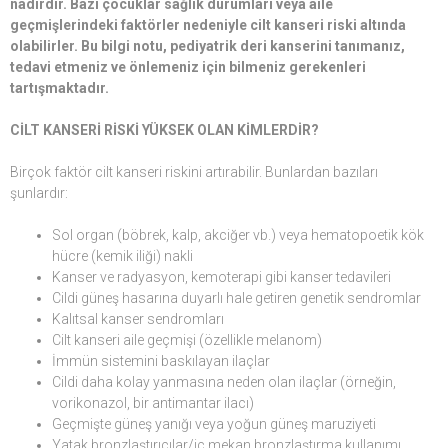
nadirdir. Bazı çocuklar sağlık durumları veya aile
geçmişlerindeki faktörler nedeniyle cilt kanseri riski altında
olabilirler. Bu bilgi notu, pediyatrik deri kanserini tanımanız,
tedavi etmeniz ve önlemeniz için bilmeniz gerekenleri
tartışmaktadır.
CİLT KANSERİ RİSKİ YÜKSEK OLAN KİMLERDİR?
Birçok faktör cilt kanseri riskini artırabilir. Bunlardan bazıları
şunlardır:
Sol organ (böbrek, kalp, akciğer vb.) veya hematopoetik kök
hücre (kemik iliği) nakli
Kanser ve radyasyon, kemoterapi gibi kanser tedavileri
Cildi güneş hasarına duyarlı hale getiren genetik sendromlar
Kalıtsal kanser sendromları
Cilt kanseri aile geçmişi (özellikle melanom)
İmmün sistemini baskılayan ilaçlar
Cildi daha kolay yanmasına neden olan ilaçlar (örneğin,
vorikonazol, bir antimantar ilacı)
Geçmişte güneş yanığı veya yoğun güneş maruziyeti
Yatak bronzlaştırıcılar/iç mekan bronzlaştırma kullanımı