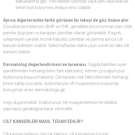
kabuklanma gibi. Yeni lekeler/çıkıntılar veya yeni veya eski bir
benin hızlı büyümesi endişe verici olabilir.
Ayrıca diğerlerinden farklı görünen bir lekeyi de göz önüne alın:
Çocuklarda melanom, BHK ve YHK, genellikle önce normal olan cilde
pembe, büyüyen ve kanayan çıkıntılar olarak görünebilir. Kaşıntı,
iyileşmeyen yaralar, kronik kabuklu çıkıntılar ve yanma ayrıca cilt
kanseri belirtileri olabilir. Sekiz haftadan daha uzun süren bir leke cilt
kanseri olabilir.
Dermatoloji değerlendirmesi ve taraması:
Sağda belirtilen uyarı
işaretlerinden herhangi birini fark ederseniz, hemen çocuğunuzun
doktoruna başvurmalısınız. Cilt kanseri risk faktörlerinden herhangi
birine sahip çocuklar, doktorlarıyla cilt muayenesi konusunda
konuşmalı ve bir dermatologa git
meyi düşünmelidir. Doktorunuz cilt muayenelerinizi ne sıklıkta
yapmanız gerektiğine karar verecektir.
CİLT KANSERLERİ NASIL TEDAVİ EDİLİR?
Cilt kanseri tedavisi, birçok faktöre, cilt kanserinin türüne,