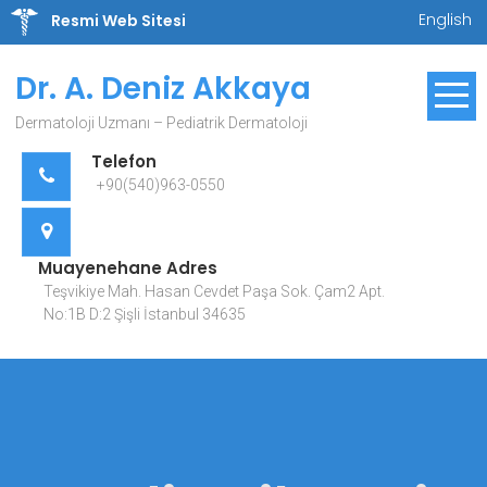
Skip
English
Resmi Web Sitesi
to
content
Dr. A. Deniz Akkaya
Dermatoloji Uzmanı – Pediatrik Dermatoloji
Telefon
+90(540)963-0550
Muayenehane Adres
Teşvikiye Mah. Hasan Cevdet Paşa Sok. Çam2 Apt.
No:1B D:2 Şişli İstanbul 34635