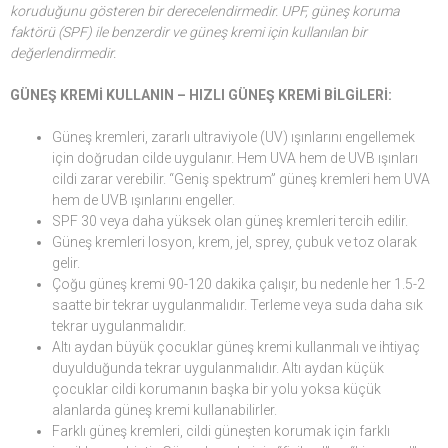
koruduğunu gösteren bir derecelendirmedir. UPF, güneş koruma
faktörü (SPF) ile benzerdir ve güneş kremi için kullanılan bir
değerlendirmedir.
GÜNEŞ KREMİ KULLANIN – HIZLI GÜNEŞ KREMİ BİLGİLERİ:
Güneş kremleri, zararlı ultraviyole (UV) ışınlarını engellemek
için doğrudan cilde uygulanır. Hem UVA hem de UVB ışınları
cildi zarar verebilir. “Geniş spektrum” güneş kremleri hem UVA
hem de UVB ışınlarını engeller.
SPF 30 veya daha yüksek olan güneş kremleri tercih edilir.
Güneş kremleri losyon, krem, jel, sprey, çubuk ve toz olarak
gelir.
Çoğu güneş kremi 90-120 dakika çalışır, bu nedenle her 1.5-2
saatte bir tekrar uygulanmalıdır. Terleme veya suda daha sık
tekrar uygulanmalıdır.
Altı aydan büyük çocuklar güneş kremi kullanmalı ve ihtiyaç
duyulduğunda tekrar uygulanmalıdır. Altı aydan küçük
çocuklar cildi korumanın başka bir yolu yoksa küçük
alanlarda güneş kremi kullanabilirler.
Farklı güneş kremleri, cildi güneşten korumak için farklı