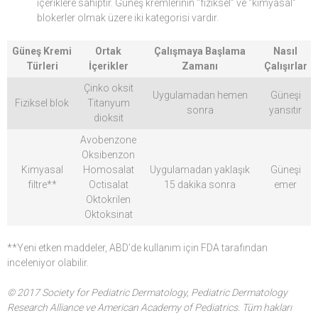
içeriklere sahiptir. Güneş kremlerinin “fiziksel” ve “kimyasal”
blokerler olmak üzere iki kategorisi vardır.
Güneş Kremi
Ortak
Çalışmaya Başlama
Nasıl
Türleri
İçerikler
Zamanı
Çalışırlar
Çinko oksit
Uygulamadan hemen
Güneşi
Fiziksel blok
Titanyum
sonra
yansıtır
dioksit
Avobenzone
Oksibenzon
Kimyasal
Homosalat
Uygulamadan yaklaşık
Güneşi
filtre**
Octisalat
15 dakika sonra
emer
Oktokrilen
Oktoksinat
**Yeni etken maddeler, ABD’de kullanım için FDA tarafından
inceleniyor olabilir.
© 2017 Society for Pediatric Dermatology, Pediatric Dermatology
Research Alliance ve American Academy of Pediatrics. Tüm hakları