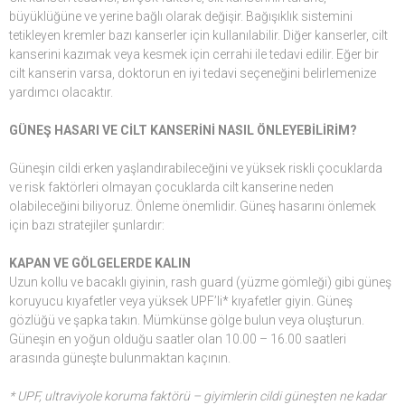
büyüklüğüne ve yerine bağlı olarak değişir. Bağışıklık sistemini
tetikleyen kremler bazı kanserler için kullanılabilir. Diğer kanserler, cilt
kanserini kazımak veya kesmek için cerrahi ile tedavi edilir. Eğer bir
cilt kanserin varsa, doktorun en iyi tedavi seçeneğini belirlemenize
yardımcı olacaktır.
GÜNEŞ HASARI VE CİLT KANSERİNİ NASIL ÖNLEYEBİLİRİM?
Güneşin cildi erken yaşlandırabileceğini ve yüksek riskli çocuklarda
ve risk faktörleri olmayan çocuklarda cilt kanserine neden
olabileceğini biliyoruz. Önleme önemlidir. Güneş hasarını önlemek
için bazı stratejiler şunlardır:
KAPAN VE GÖLGELERDE KALIN
Uzun kollu ve bacaklı giyinin, rash guard (yüzme gömleği) gibi güneş
koruyucu kıyafetler veya yüksek UPF’li* kıyafetler giyin. Güneş
gözlüğü ve şapka takın. Mümkünse gölge bulun veya oluşturun.
Güneşin en yoğun olduğu saatler olan 10.00 – 16.00 saatleri
arasında güneşte bulunmaktan kaçının.
* UPF, ultraviyole koruma faktörü – giyimlerin cildi güneşten ne kadar