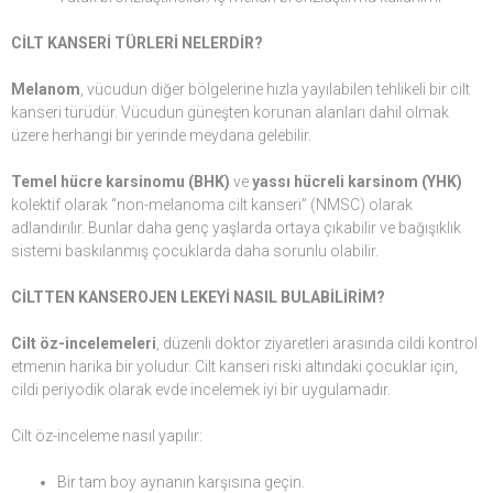
CİLT KANSERİ TÜRLERİ NELERDİR?
Melanom
, vücudun diğer bölgelerine hızla yayılabilen tehlikeli bir cilt
kanseri türüdür. Vücudun güneşten korunan alanları dahil olmak
üzere herhangi bir yerinde meydana gelebilir.
Temel hücre karsinomu (BHK)
ve
yassı hücreli karsinom (YHK)
kolektif olarak “non-melanoma cilt kanseri” (NMSC) olarak
adlandırılır. Bunlar daha genç yaşlarda ortaya çıkabilir ve bağışıklık
sistemi baskılanmış çocuklarda daha sorunlu olabilir.
CİLTTEN KANSEROJEN LEKEYİ NASIL BULABİLİRİM?
Cilt öz-incelemeleri
, düzenli doktor ziyaretleri arasında cildi kontrol
etmenin harika bir yoludur. Cilt kanseri riski altındaki çocuklar için,
cildi periyodik olarak evde incelemek iyi bir uygulamadır.
Cilt öz-inceleme nasıl yapılır:
Bir tam boy aynanın karşısına geçin.