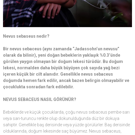
Nevus sebaseus nedir?
Bir nevus sebaceus (aynı zamanda “Jadassohn’un nevusu”
olarak da bilinir), yeni doğan bebeklerin yaklaşık %0.3’ünde
görülen yaygın olmayan bir doğum lekesi türüdür. Bu doğum
lekesi, normalden daha büyük büyüyen çok sayıda yağ bezi
içeren küçük bir cilt alanıdır. Genellikle nevus sebaceus
doğumda hemen fark edilir, ancak bazen belirgin olmayabilir ve
çocuklukta sonradan fark edilebilir.
NEVUS SEBACEUS NASIL GÖRÜNÜR?
Bebeklerde ve küçük çocuklarda, çoğu nevus sebaceus pembe-sarı
veya sarı-turuncu renkte olup dokunulduğunda düz bir dokuya
sahiptir. Genellikle baş derisinde veya yüzde görülürler. Baş derisinde
olduklarında, doğum lekesinde saç büyümez. Nevus sebaceus,