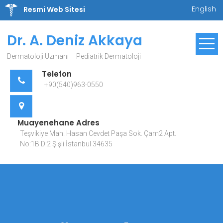
Skip
English
Resmi Web Sitesi
to
content
Dr. A. Deniz Akkaya
Dermatoloji Uzmanı – Pediatrik Dermatoloji
Telefon
+90(540)963-0550
Muayenehane Adres
Teşvikiye Mah. Hasan Cevdet Paşa Sok. Çam2 Apt.
No:1B D:2 Şişli İstanbul 34635