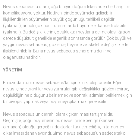
Nevus sebaceus’u olan çoğu bireyin doğum lekesinden herhangi bir
komplikasyonu yoktur. Nadiren içinde büyümeler gelişebilir.
İlişkilendirilen büyümelerin büyük çoğunluğu tehlikeli değildir
(yakmalı), ancak çok nadir durumlarda büyümeler kanserli olabilir
(yakmalı). Bu değişikliklerin çocuklukta meydana gelme olasılığı son
derece düşüktür; genellikle ergenlik sonrasında görülür. Çok büyük ve
yaygın nevus sebaceus, gözlerde, beyinde ve iskelette değişikliklerle
ilişkilendirilebilir. Buna nevus sebaceus sendromu denir ve
olağanüstü nadirdir.
YÖNETİM
En azından tüm nevus sebaceus’lar için klinik takip önerilir. Eğer
nevus içinde çıkıntılar veya yumrular gibi değişiklikler gözlemlenirse,
değişikliğin ne olduğunu belirlemek ve sonraki adımları belirlemek için
bir biyopsi yapmak veya büyümeyi çıkarmak gerekebilir.
Nevus sebaceus’un cerrahi olarak çıkarılması tartışmalıdır.
Geçmişte, çoğu büyümenin bu nevus içinde benign (kanserli
olmayan) olduğu gerçeğini doktorlar fark etmediği için tamamen
çıkarılması daha yaygındı. Şimdi nevus sebaceus’un sadece takip