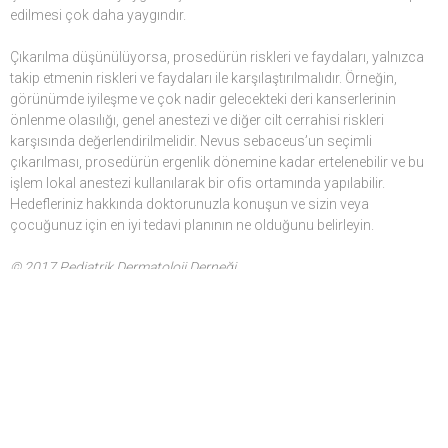
edilmesi çok daha yaygındır.
Çıkarılma düşünülüyorsa, prosedürün riskleri ve faydaları, yalnızca
takip etmenin riskleri ve faydaları ile karşılaştırılmalıdır. Örneğin,
görünümde iyileşme ve çok nadir gelecekteki deri kanserlerinin
önlenme olasılığı, genel anestezi ve diğer cilt cerrahisi riskleri
karşısında değerlendirilmelidir. Nevus sebaceus’un seçimli
çıkarılması, prosedürün ergenlik dönemine kadar ertelenebilir ve bu
işlem lokal anestezi kullanılarak bir ofis ortamında yapılabilir.
Hedefleriniz hakkında doktorunuzla konuşun ve sizin veya
çocuğunuz için en iyi tedavi planının ne olduğunu belirleyin.
© 2017 Pediatrik Dermatoloji Derneği
Yazı
Papüler Ürtiker
Benler & Melanom
dolaşımı