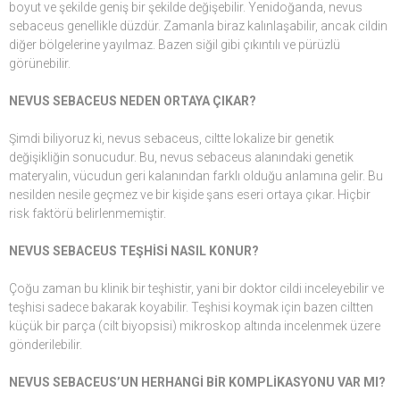
boyut ve şekilde geniş bir şekilde değişebilir. Yenidoğanda, nevus
sebaceus genellikle düzdür. Zamanla biraz kalınlaşabilir, ancak cildin
diğer bölgelerine yayılmaz. Bazen siğil gibi çıkıntılı ve pürüzlü
görünebilir.
NEVUS SEBACEUS NEDEN ORTAYA ÇIKAR?
Şimdi biliyoruz ki, nevus sebaceus, ciltte lokalize bir genetik
değişikliğin sonucudur. Bu, nevus sebaceus alanındaki genetik
materyalin, vücudun geri kalanından farklı olduğu anlamına gelir. Bu
nesilden nesile geçmez ve bir kişide şans eseri ortaya çıkar. Hiçbir
risk faktörü belirlenmemiştir.
NEVUS SEBACEUS TEŞHİSİ NASIL KONUR?
Çoğu zaman bu klinik bir teşhistir, yani bir doktor cildi inceleyebilir ve
teşhisi sadece bakarak koyabilir. Teşhisi koymak için bazen ciltten
küçük bir parça (cilt biyopsisi) mikroskop altında incelenmek üzere
gönderilebilir.
NEVUS SEBACEUS’UN HERHANGİ BİR KOMPLİKASYONU VAR MI?