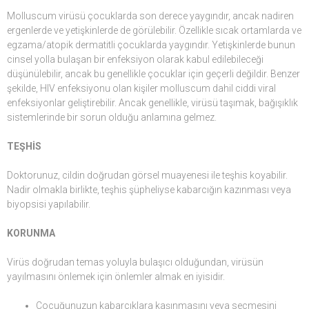
Molluscum virüsü çocuklarda son derece yaygındır, ancak nadiren
ergenlerde ve yetişkinlerde de görülebilir. Özellikle sıcak ortamlarda ve
egzama/atopik dermatitli çocuklarda yaygındır. Yetişkinlerde bunun
cinsel yolla bulaşan bir enfeksiyon olarak kabul edilebileceği
düşünülebilir, ancak bu genellikle çocuklar için geçerli değildir. Benzer
şekilde, HIV enfeksiyonu olan kişiler molluscum dahil ciddi viral
enfeksiyonlar geliştirebilir. Ancak genellikle, virüsü taşımak, bağışıklık
sistemlerinde bir sorun olduğu anlamına gelmez.
TEŞHİS
Doktorunuz, cildin doğrudan görsel muayenesi ile teşhis koyabilir.
Nadir olmakla birlikte, teşhis şüpheliyse kabarcığın kazınması veya
biyopsisi yapılabilir.
KORUNMA
Virüs doğrudan temas yoluyla bulaşıcı olduğundan, virüsün
yayılmasını önlemek için önlemler almak en iyisidir.
Çocuğunuzun kabarcıklara kaşınmasını veya seçmesini