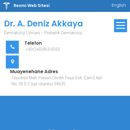
Skip
English
Resmi Web Sitesi
to
content
Dr. A. Deniz Akkaya
Dermatoloji Uzmanı – Pediatrik Dermatoloji
Telefon
+90(540)963-0550
Muayenehane Adres
Teşvikiye Mah. Hasan Cevdet Paşa Sok. Çam2 Apt.
No:1B D:2 Şişli İstanbul 34635