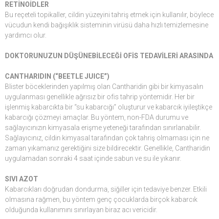
RETİNOİDLER
Bu reçeteli topikaller, cildin yüzeyini tahriş etmek için kullanılır, böylece
vücudun kendi bağışıklık sisteminin virüsü daha hızlı temizlemesine
yardımcı olur.
DOKTORUNUZUN DÜŞÜNEBİLECEĞİ OFİS TEDAVİLERİ ARASINDA
CANTHARIDIN (“BEETLE JUICE”)
Blister böceklerinden yapılmış olan Cantharidin gibi bir kimyasalın
uygulanması genellikle ağrısız bir ofis tahrip yöntemidir. Her bir
işlenmiş kabarcıkta bir “su kabarcığı” oluşturur ve kabarcık iyileştikçe
kabarcığı çözmeyi amaçlar. Bu yöntem, non-FDA durumu ve
sağlayıcınızın kimyasala erişme yeteneği tarafından sınırlanabilir.
Sağlayıcınız, cildin kimyasal tarafından çok tahriş olmaması için ne
zaman yıkamanız gerektiğini size bildirecektir. Genellikle, Cantharidin
uygulamadan sonraki 4 saat içinde sabun ve su ile yıkanır.
SIVI AZOT
Kabarcıkları doğrudan dondurma, siğiller için tedaviye benzer. Etkili
olmasına rağmen, bu yöntem genç çocuklarda birçok kabarcık
olduğunda kullanımını sınırlayan biraz acı vericidir.