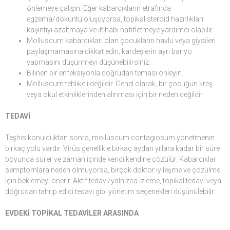
önlemeye çalışın. Eğer kabarcıkların etrafında
egzema/döküntü oluşuyorsa, topikal steroid hazırlıkları
kaşıntıyı azaltmaya ve iltihabı hafifletmeye yardımcı olabilir.
Molluscum kabarcıkları olan çocukların havlu veya giysileri
paylaşmamasına dikkat edin; kardeşlerin ayrı banyo
yapmasını düşünmeyi düşünebilirsiniz.
Bilinen bir enfeksiyonla doğrudan teması önleyin.
Molluscum tehlikeli değildir. Genel olarak, bir çocuğun kreş
veya okul etkinliklerinden alınması için bir neden değildir.
TEDAVİ
Teşhis konulduktan sonra, molluscum contagiosum yönetmenin
birkaç yolu vardır. Virüs genellikle birkaç aydan yıllara kadar bir süre
boyunca sürer ve zaman içinde kendi kendine çözülür. Kabarcıklar
semptomlara neden olmuyorsa, birçok doktor iyileşme ve çözülme
için beklemeyi önerir. Aktif tedavi/yalnızca izleme, topikal tedavi veya
doğrudan tahrip edici tedavi gibi yönetim seçenekleri düşünülebilir.
EVDEKİ TOPİKAL TEDAVİLER ARASINDA