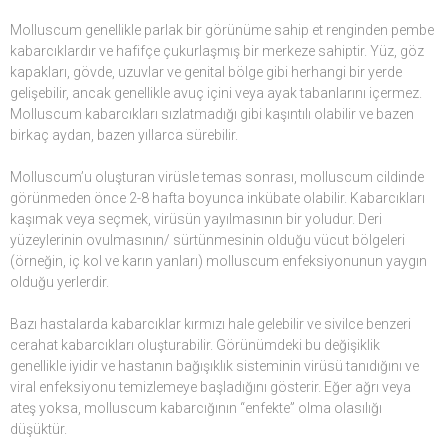
Molluscum genellikle parlak bir görünüme sahip et renginden pembe
kabarcıklardır ve hafifçe çukurlaşmış bir merkeze sahiptir. Yüz, göz
kapakları, gövde, uzuvlar ve genital bölge gibi herhangi bir yerde
gelişebilir, ancak genellikle avuç içini veya ayak tabanlarını içermez.
Molluscum kabarcıkları sızlatmadığı gibi kaşıntılı olabilir ve bazen
birkaç aydan, bazen yıllarca sürebilir.
Molluscum’u oluşturan virüsle temas sonrası, molluscum cildinde
görünmeden önce 2-8 hafta boyunca inkübate olabilir. Kabarcıkları
kaşımak veya seçmek, virüsün yayılmasının bir yoludur. Deri
yüzeylerinin ovulmasının/ sürtünmesinin olduğu vücut bölgeleri
(örneğin, iç kol ve karın yanları) molluscum enfeksiyonunun yaygın
olduğu yerlerdir.
Bazı hastalarda kabarcıklar kırmızı hale gelebilir ve sivilce benzeri
cerahat kabarcıkları oluşturabilir. Görünümdeki bu değişiklik
genellikle iyidir ve hastanın bağışıklık sisteminin virüsü tanıdığını ve
viral enfeksiyonu temizlemeye başladığını gösterir. Eğer ağrı veya
ateş yoksa, molluscum kabarcığının “enfekte” olma olasılığı
düşüktür.